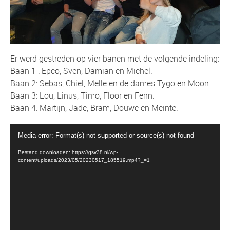
Er werd gestreden op vier banen met de volgende indeling:
Baan 1 : Epco, Sven, Damian en Michel.
Baan 2: Sebas, Chiel, Melle en de dames Tygo en Moon.
Baan 3: Lou, Linus, Timo, Floor en Fenn.
Baan 4: Martijn, Jade, Bram, Douwe en Meinte.
Videospeler
Media error: Format(s) not supported or source(s) not found
Bestand downloaden: https://gsv38.nl/wp-
content/uploads/2023/05/20230517_185519.mp4?_=1