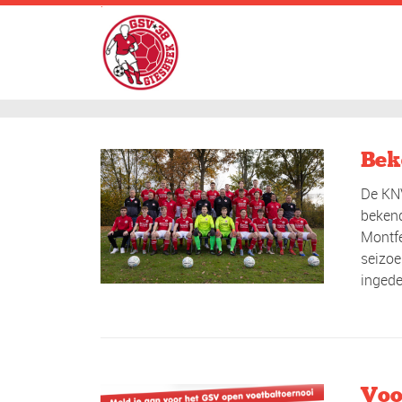
.
Bek
De KNV
bekend
Montfe
seizoe
ingede
Voo