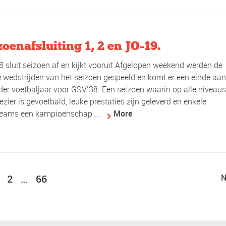
oenafsluiting 1, 2 en JO-19.
 sluit seizoen af en kijkt vooruit Afgelopen weekend werden de
e wedstrijden van het seizoen gespeeld en komt er een einde aa
der voetbaljaar voor GSV’38. Een seizoen waarin op alle niveau
lezier is gevoetbald, leuke prestaties zijn geleverd en enkele
teams een kampioenschap ...
More
2
…
66
N