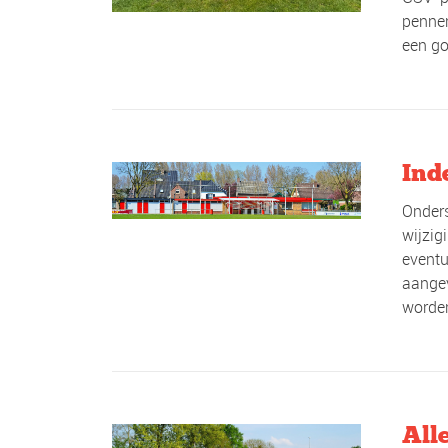
pennen
een go
Ind
Onders
wijzig
eventu
aangev
worden
All