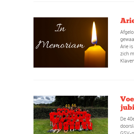
Ari
Afgelo
gewaar
Arie i
zich m
Klaverw
Voe
jub
De 40
doorsl
GSV-pe