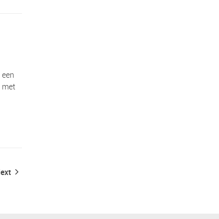
n een
s met
ext