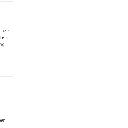
 onze
kels.
ang
een