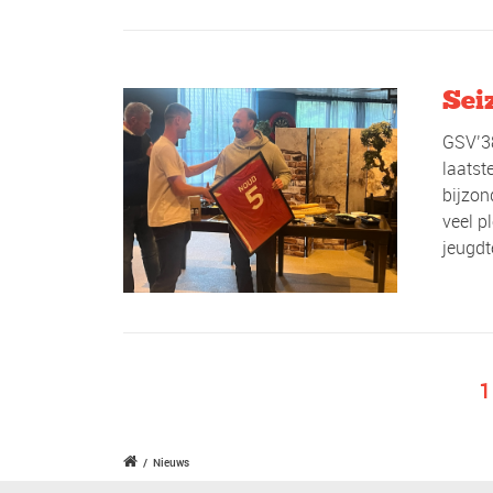
Seiz
GSV’38
laatst
bijzon
veel p
jeugd
1
/
Nieuws