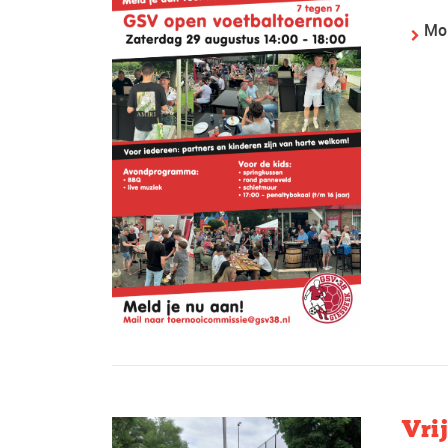
Mo
Vri