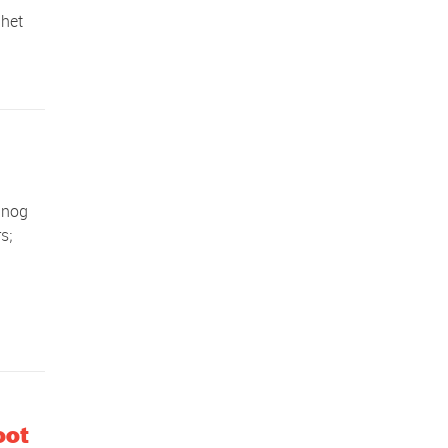
 het
 nog
s;
oot