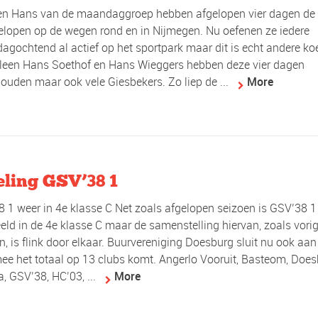
en Hans van de maandaggroep hebben afgelopen vier dagen de 
elopen op de wegen rond en in Nijmegen. Nu oefenen ze iedere
gochtend al actief op het sportpark maar dit is echt andere ko
lleen Hans Soethof en Hans Wieggers hebben deze vier dagen
ouden maar ook vele Giesbekers. Zo liep de ...
More
eling GSV’38 1
 1 weer in 4e klasse C Net zoals afgelopen seizoen is GSV’38 1
eld in de 4e klasse C maar de samenstelling hiervan, zoals vori
n, is flink door elkaar. Buurvereniging Doesburg sluit nu ook aan
e het totaal op 13 clubs komt. Angerlo Vooruit, Basteom, Does
a, GSV’38, HC’03, ...
More