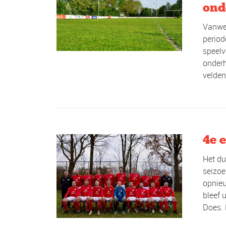
ond
Vanweg
period
speelv
onderh
velden
4e e
Het du
seizoe
opnieu
bleef 
Does. 