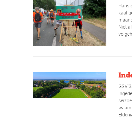
Hans 
kaal g
maanda
Niet a
volgeh
Ind
GSV’38
ingede
seizoe
waarme
Eldeni