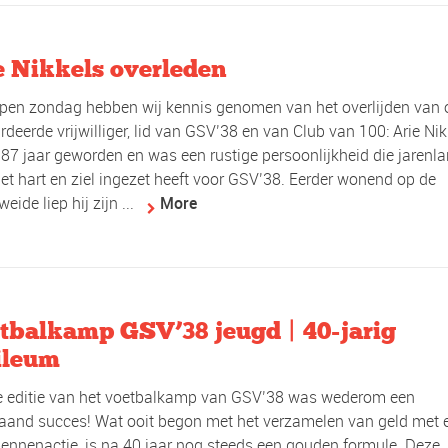
e Nikkels overleden
pen zondag hebben wij kennis genomen van het overlijden van
deerde vrijwilliger, lid van GSV’38 en van Club van 100: Arie Nik
s 87 jaar geworden en was een rustige persoonlijkheid die jarenl
et hart en ziel ingezet heeft voor GSV’38. Eerder wonend op de
eide liep hij zijn ...
More
tbalkamp GSV’38 jeugd | 40-jarig
ileum
e editie van het voetbalkamp van GSV’38 was wederom een
aand succes! Wat ooit begon met het verzamelen van geld met 
nnenactie, is na 40 jaar nog steeds een gouden formule. Deze