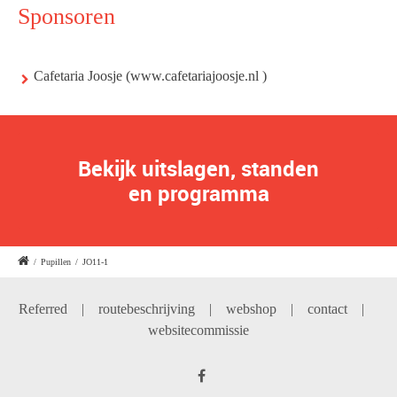
Sponsoren
Cafetaria Joosje
(
www.cafetariajoosje.nl
)
Bekijk uitslagen, standen
en programma
/
Pupillen
/
JO11-1
Referred
|
routebeschrijving
|
webshop
|
contact
|
websitecommissie