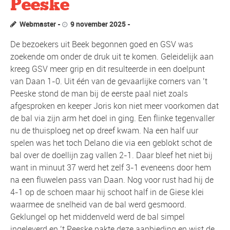
Peeske
Webmaster
9 november 2025
De bezoekers uit Beek begonnen goed en GSV was
zoekende om onder de druk uit te komen. Geleidelijk aan
kreeg GSV meer grip en dit resulteerde in een doelpunt
van Daan 1-0. Uit één van de gevaarlijke corners van ’t
Peeske stond de man bij de eerste paal niet zoals
afgesproken en keeper Joris kon niet meer voorkomen dat
de bal via zijn arm het doel in ging. Een flinke tegenvaller
nu de thuisploeg net op dreef kwam. Na een half uur
spelen was het toch Delano die via een geblokt schot de
bal over de doellijn zag vallen 2-1. Daar bleef het niet bij
want in minuut 37 werd het zelf 3-1 eveneens door hem
na een fluwelen pass van Daan. Nog voor rust had hij de
4-1 op de schoen maar hij schoot half in de Giese klei
waarmee de snelheid van de bal werd gesmoord.
Geklungel op het middenveld werd de bal simpel
ingeleverd en ’t Peeske pakte deze aanbieding en wist de