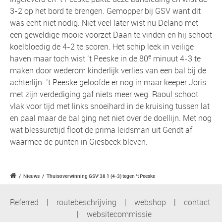
3-2 op het bord te brengen. Gemopper bij GSV want dit
was echt niet nodig. Niet veel later wist nu Delano met
een geweldige mooie voorzet Daan te vinden en hij schoot
koelbloedig de 4-2 te scoren. Het schip leek in veilige
e
haven maar toch wist ’t Peeske in de 80
minuut 4-3 te
maken door wederom kinderlijk verlies van een bal bij de
achterlijn. ’t Peeske geloofde er nog in maar keeper Joris
met zijn verdediging gaf niets meer weg. Raoul schoot
vlak voor tijd met links snoeihard in de kruising tussen lat
en paal maar de bal ging net niet over de doellijn. Met nog
wat blessuretijd floot de prima leidsman uit Gendt af
waarmee de punten in Giesbeek bleven.
/
Nieuws
/
Thuisoverwinning GSV’38 1 (4-3) tegen ’t Peeske
Referred
|
routebeschrijving
|
webshop
|
contact
|
websitecommissie