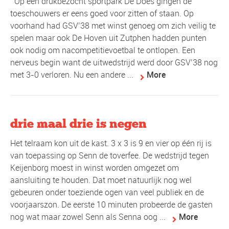
Op een drukbezocht sportpark De Does gingen de
toeschouwers er eens goed voor zitten of staan. Op
voorhand had GSV’38 met winst genoeg om zich veilig te
spelen maar ook De Hoven uit Zutphen hadden punten
ook nodig om nacompetitievoetbal te ontlopen. Een
nerveus begin want de uitwedstrijd werd door GSV’38 nog
met 3-0 verloren. Nu een andere ...
More
drie maal drie is negen
Het telraam kon uit de kast. 3 x 3 is 9 en vier op één rij is
van toepassing op Senn de toverfee. De wedstrijd tegen
Keijenborg moest in winst worden omgezet om
aansluiting te houden. Dat moet natuurlijk nog wel
gebeuren onder toeziende ogen van veel publiek en de
voorjaarszon. De eerste 10 minuten probeerde de gasten
nog wat maar zowel Senn als Senna oog ...
More