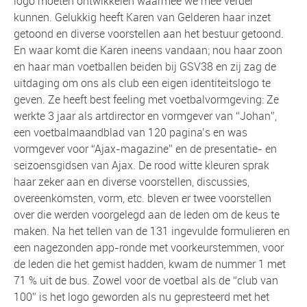
logo moeten ontwikkelen waarmee we mee verder
kunnen. Gelukkig heeft Karen van Gelderen haar inzet
getoond en diverse voorstellen aan het bestuur getoond.
En waar komt die Karen ineens vandaan; nou haar zoon
en haar man voetballen beiden bij GSV38 en zij zag de
uitdaging om ons als club een eigen identiteitslogo te
geven. Ze heeft best feeling met voetbalvormgeving: Ze
werkte 3 jaar als artdirector en vormgever van “Johan”,
een voetbalmaandblad van 120 pagina’s en was
vormgever voor “Ajax-magazine” en de presentatie- en
seizoensgidsen van Ajax. De rood witte kleuren sprak
haar zeker aan en diverse voorstellen, discussies,
overeenkomsten, vorm, etc. bleven er twee voorstellen
over die werden voorgelegd aan de leden om de keus te
maken. Na het tellen van de 131 ingevulde formulieren en
een nagezonden app-ronde met voorkeurstemmen, voor
de leden die het gemist hadden, kwam de nummer 1 met
71 % uit de bus. Zowel voor de voetbal als de “club van
100” is het logo geworden als nu gepresteerd met het