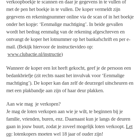
verkoopboekje te scannen en daar je gegevens in te vullen of
met de pen het boekje in te vullen. De koper vermeldt zijn
gegevens en rekeningnummer online via de scan of in het boekje
onder het kopje: ‘Eenmalige machtiging’. In beide gevallen
wordt het bedrag eenmalig van de rekening afgeschreven en
ontvangt de koper het lotnummer op het bankafschrift en per e-
mail. (Bekijk hiervoor de instructievideo op:
www.clubactie.nl/instructie
)
Wanneer de koper een lot heeft gekocht, geef je de persoon een
bedankbriefje (zit rechts naast het invulvak voor ‘Eenmalige
machtiging’). De koper kan dan zelf de deurzegel uitscheuren en
met een plakbandje aan zijn of haar deur plakken.
Aan wie mag je verkopen?
Je mag de loten verkopen aan wie je wilt, te beginnen bij je
familie, vrienden, buren, enz. Daarnaast kun je langs de deuren
gaan in jouw buurt, zodat je zoveel mogelijk loten verkoopt.
Let
op
:
lotenkopers moeten wel 18 jaar of ouder zijn!