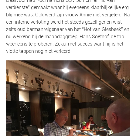
verdíenste” gemaakt waar hij eveneens klaarblijkelijke erg
blij mee was. Ook werd zijn vrouw Annie niet vergeten. Na
een interne verloting werd het steeds gezelliger en wist
zelfs oud barman/eigenaar van het “Hof van Giesbeek” en
nu werkend bij de maandaggroep, Hans Soethof, de tap
weer eens te proberen. Zeker met succes want hij is het
vlotte tappen nog niet verleerd.