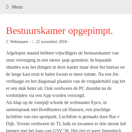
.
Menu
Bestuurskamer opgepimpt.
Webmaster
22 november 2018
Afgelopen maand hebben vrijwilligers de bestuurskamer van
onze vereniging in een nieuw jasje gestoken. In bepaalde
situaties was het dringen in deze kamer maar door het bureau en
de lange kast eruit te halen kwam er meer ruimte. Na een fris
verflaagje en het diagonaal plaatsen van de vergadertafel zag het
er een stuk beter uit. Ook verdween de PC doordat nu de
wedstrijden via een App worden verzorgd.
Als klap op de vuurpijl schonk de webmaster Epco, in
samenspraak met Bordbusters uit Huissen, een prachtige
luchtfoto van ons sportpark. Luchtfoto is gemaakt door Bas v
Dijk. Tevens verdween de TL balk en kwamen er drie mooie led
lampen met het logo van GSV’38. Het ziet er weer fantastisch