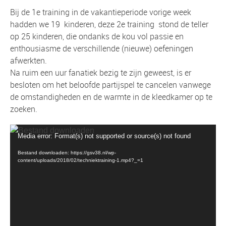
Bij de 1e training in de vakantieperiode vorige week
hadden we 19 kinderen, deze 2e training stond de teller
op 25 kinderen, die ondanks de kou vol passie en
enthousiasme de verschillende (nieuwe) oefeningen
afwerkten.
Na ruim een uur fanatiek bezig te zijn geweest, is er
besloten om het beloofde partijspel te cancelen vanwege
de omstandigheden en de warmte in de kleedkamer op te
zoeken.
Videospeler
Media error: Format(s) not supported or source(s) not found
Bestand downloaden: https://gsv38.nl/wp-
content/uploads/2018/02/techniektraining-1.mp4?_=1