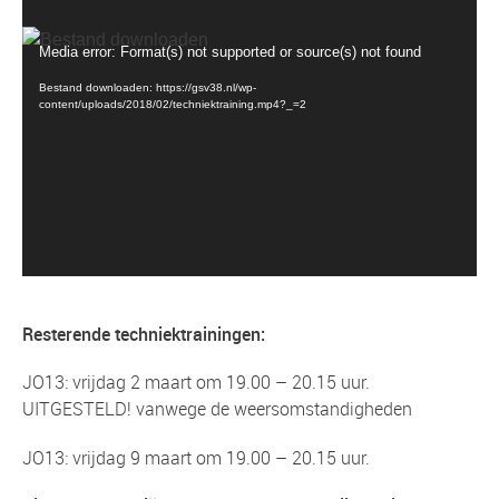
Videospeler
Media error: Format(s) not supported or source(s) not found
Bestand downloaden: https://gsv38.nl/wp-
content/uploads/2018/02/techniektraining.mp4?_=2
Resterende techniektrainingen:
JO13: vrijdag 2 maart om 19.00 – 20.15 uur.
UITGESTELD! vanwege de weersomstandigheden
JO13: vrijdag 9 maart om 19.00 – 20.15 uur.