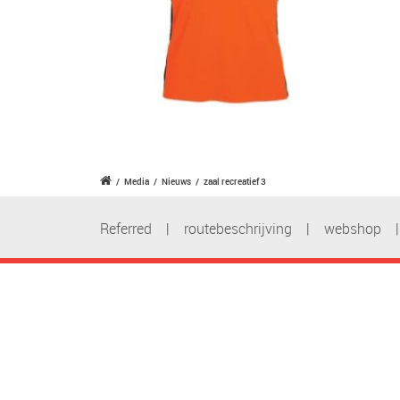
/
Media
/
Nieuws
/
zaal recreatief 3
Referred
|
routebeschrijving
|
webshop