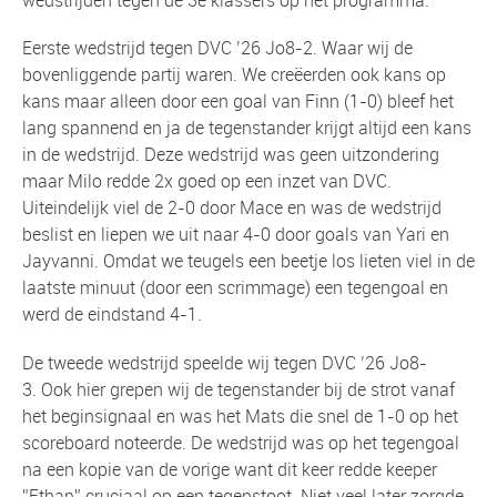
wedstrijden tegen de 3e klassers op het programma.
Eerste wedstrijd tegen DVC ’26 Jo8-2. Waar wij de
bovenliggende partij waren. We creëerden ook kans op
kans maar alleen door een goal van Finn (1-0) bleef het
lang spannend en ja de tegenstander krijgt altijd een kans
in de wedstrijd. Deze wedstrijd was geen uitzondering
maar Milo redde 2x goed op een inzet van DVC.
Uiteindelijk viel de 2-0 door Mace en was de wedstrijd
beslist en liepen we uit naar 4-0 door goals van Yari en
Jayvanni. Omdat we teugels een beetje los lieten viel in de
laatste minuut (door een scrimmage) een tegengoal en
werd de eindstand 4-1.
De tweede wedstrijd speelde wij tegen DVC ’26 Jo8-
3. Ook hier grepen wij de tegenstander bij de strot vanaf
het beginsignaal en was het Mats die snel de 1-0 op het
scoreboard noteerde. De wedstrijd was op het tegengoal
na een kopie van de vorige want dit keer redde keeper
”Ethan” cruciaal op een tegenstoot. Niet veel later zorgde