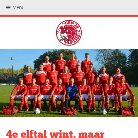
Menu
.
4e elftal wint, maar