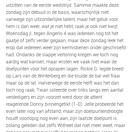
uitzitten van de eerste wedstrijd. Sammie maakte deze
zondag zijn debuut in de basis, waarschijnlijk niet
vanwege zijn uitzonderlijke talent, maar het geluk voor
hem is dan weer, wat je niet hebt, raak je ook niet kwijt.
Woensdag jl. tegen Angerlo 4 was iedereen nog tot het
gaatje of zelfs verder gegaan, maar deze zondag leek het
erop dat iedereen weer zijn kermisbenen onder geschroefd
had. Ondanks de slappe vertoning kregen we toch nog
aardig wat kansen, maar wisten we vaak niet waar de
doelpunten voor het oprapen lagen. Rickie G. legde breed
op Lars van de Winterberg en die krulde de bal wel fraai
maar op de lat. Halverwege de eerste helft was het dan
toch nog raak, Twan soleerde over links langs een aantal
verdedigers en zijn voorzet werd door de attent
reagerende Donny binnengetikt (1-0). Jelle probeerde het
even later nog van afstand, maar zijn doelpuntendroogte
houdt voorlopig nog even aan, zijn laatste doelpunt is
zolang geleden dat zelfs Witheet dat niet meer weet, maar