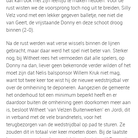
dat kan ook met zijn leeftijd te maken hebben. Voor de
rust wisten we de voorsprong toch nog uit te breiden, Silly
Velz vond met een lekker gegeven balletje, nee niet die
van Geert, de vrijstaande Donny en deze schoot droog
binnen (2-0).
Na de rust werden wat verse wissels binnen de lijnen
gebracht, maar daar werd het spel niet beter van. Sterker
nog, bij Witheet rees het vermoeden dat alle spelers, op
Donny na dan, liever geen bekerronde verder wilden of het
moet zijn dat Nelis balsponsor Willem Kruk niet mag,
want tot twee keer toe wist hij de nieuwe wedstrijdbal ver
over de omheining te deponeren. Aangezien de gemeente
het onderhoud tot een minimum beperkt heeft en er
daardoor buiten de omheining geen doorkomen meer aan
is, besloot Witheet ‘van Velzen Buitenwerken’ en Jordi, dit
in verband met de vele brandnetels, voor het
terugbezorgen van de wedstrijdbal op pad te sturen. Ze
zouden dit in totaal vier keer moeten doen. Bij de laatste