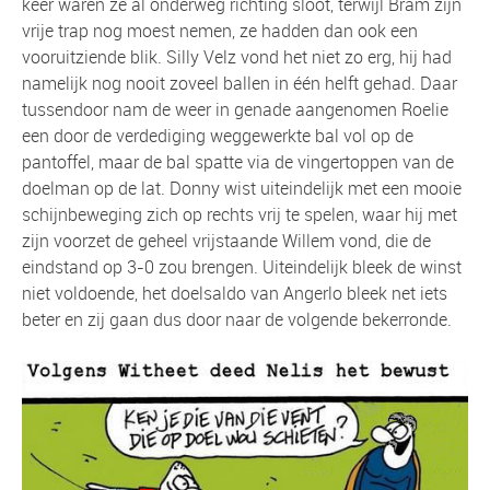
keer waren ze al onderweg richting sloot, terwijl Bram zijn
vrije trap nog moest nemen, ze hadden dan ook een
vooruitziende blik. Silly Velz vond het niet zo erg, hij had
namelijk nog nooit zoveel ballen in één helft gehad. Daar
tussendoor nam de weer in genade aangenomen Roelie
een door de verdediging weggewerkte bal vol op de
pantoffel, maar de bal spatte via de vingertoppen van de
doelman op de lat. Donny wist uiteindelijk met een mooie
schijnbeweging zich op rechts vrij te spelen, waar hij met
zijn voorzet de geheel vrijstaande Willem vond, die de
eindstand op 3-0 zou brengen. Uiteindelijk bleek de winst
niet voldoende, het doelsaldo van Angerlo bleek net iets
beter en zij gaan dus door naar de volgende bekerronde.