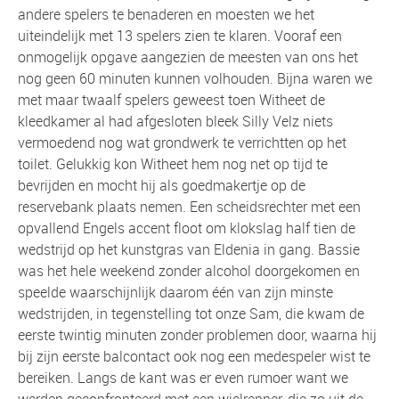
andere spelers te benaderen en moesten we het
uiteindelijk met 13 spelers zien te klaren. Vooraf een
onmogelijk opgave aangezien de meesten van ons het
nog geen 60 minuten kunnen volhouden. Bijna waren we
met maar twaalf spelers geweest toen Witheet de
kleedkamer al had afgesloten bleek Silly Velz niets
vermoedend nog wat grondwerk te verrichtten op het
toilet. Gelukkig kon Witheet hem nog net op tijd te
bevrijden en mocht hij als goedmakertje op de
reservebank plaats nemen. Een scheidsrechter met een
opvallend Engels accent floot om klokslag half tien de
wedstrijd op het kunstgras van Eldenia in gang. Bassie
was het hele weekend zonder alcohol doorgekomen en
speelde waarschijnlijk daarom één van zijn minste
wedstrijden, in tegenstelling tot onze Sam, die kwam de
eerste twintig minuten zonder problemen door, waarna hij
bij zijn eerste balcontact ook nog een medespeler wist te
bereiken. Langs de kant was er even rumoer want we
werden geconfronteerd met een wielrenner, die zo uit de