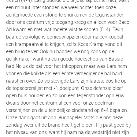
een minuut later stonden we weer achter, toen onze
achterhoede even stond te snurken en de tegenstander
door ons centrum vrije toegang kreeg en alleen voor Baco
Ari kwam en met wat moeite wist te scoren (5-4). Teun
baarde vervolgens opnieuw opzien door na een kopbal
een krampaanval te krijgen, zelfs Kees Kramp vond dit
een brug te ver. Ook nu hadden we nog kans op de
gelijkmaker, want na een goede hoekschop van Bassie
had Nelus de bal voor het inkoppen, maar was Lars hem
voor en die knikte als een echte verdediger de bal hard
naast en over. Zo verstevigde Lars zijn laatste positie op
de topscorerslijst met -1 doelpunt. Onze defensie bleef
open huis houden en zo kon een tegenstander opnieuw
dwars door het centrum alleen voor onze doelman
verschijnen en de uiteindelijke eindstand op 6-4 bepalen.
Onze dank gaat uit aan jeugdspeler Mats die ons deze
zondag weer uit de brand heeft geholpen. Hij past goed bij
het niveau van ons, want hij nam na de wedstrijd niet zijn