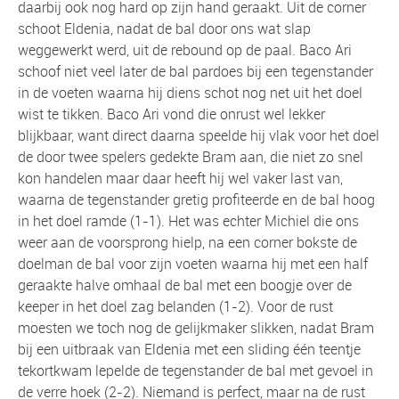
daarbij ook nog hard op zijn hand geraakt. Uit de corner
schoot Eldenia, nadat de bal door ons wat slap
weggewerkt werd, uit de rebound op de paal. Baco Ari
schoof niet veel later de bal pardoes bij een tegenstander
in de voeten waarna hij diens schot nog net uit het doel
wist te tikken. Baco Ari vond die onrust wel lekker
blijkbaar, want direct daarna speelde hij vlak voor het doel
de door twee spelers gedekte Bram aan, die niet zo snel
kon handelen maar daar heeft hij wel vaker last van,
waarna de tegenstander gretig profiteerde en de bal hoog
in het doel ramde (1-1). Het was echter Michiel die ons
weer aan de voorsprong hielp, na een corner bokste de
doelman de bal voor zijn voeten waarna hij met een half
geraakte halve omhaal de bal met een boogje over de
keeper in het doel zag belanden (1-2). Voor de rust
moesten we toch nog de gelijkmaker slikken, nadat Bram
bij een uitbraak van Eldenia met een sliding één teentje
tekortkwam lepelde de tegenstander de bal met gevoel in
de verre hoek (2-2). Niemand is perfect, maar na de rust