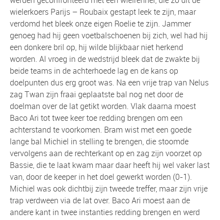
wielerkoers Parijs – Roubaix gestapt leek te zijn, maar
verdomd het bleek onze eigen Roelie te zijn. Jammer
genoeg had hij geen voetbalschoenen bij zich, wel had hij
een donkere bril op, hij wilde blijkbaar niet herkend
worden. Al vroeg in de wedstrijd bleek dat de zwakte bij
beide teams in de achterhoede lag en de kans op
doelpunten dus erg groot was. Na een vrije trap van Nelus
zag Twan zijn fraai geplaatste bal nog net door de
doelman over de lat getikt worden. Vlak daarna moest
Baco Ari tot twee keer toe redding brengen om een
achterstand te voorkomen. Bram wist met een goede
lange bal Michiel in stelling te brengen, die stoomde
vervolgens aan de rechterkant op en zag zijn voorzet op
Bassie, die te laat kwam maar daar heeft hij wel vaker last
van, door de keeper in het doel gewerkt worden (0-1).
Michiel was ook dichtbij zijn tweede treffer, maar zijn vrije
trap verdween via de lat over. Baco Ari moest aan de
andere kant in twee instanties redding brengen en werd