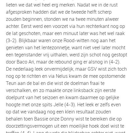
lieten we dat wel heel erg merken. Nadat we in de rust
afgesproken hadden dat we de tweede helft scherp
zouden beginnen, stonden we na twee minuten alweer
achter. Eerst werd een voorzet via hun rechterkant nog op
de lat geschoten, maar een minuut later was het wel raak
(3-2). Blijkbaar waren onze Rood-witten nog aan het
genieten van het lentezonnetje, want niet veel later mocht
een tegenstander vrij uithalen, werd zijn schot nog gestopt
door Baco Ari, maar de rebound ging er alsnog in (4-2).
De nederlaag leek onvermijdelijk, maar GSV wist zich toch
nog op te richten en via Nelus kwam de mee opstomende
Teun aan de bal en die wist de doelman fraai te
verschalken, en zo maakte onze linksback zijn eerste
doelpunt van het seizoen en kwam daarmee op gelijke
hoogte met onze spits Jelle (4-3). Het leek er zelfs even
op dat we vandaag nog een klein resultaat zouden
behalen toen Bassie onze Donny wist te bereiken die op
doorzettingsvermogen uit een moeilijke hoek doel wist te
treffen (4-4). Lang duurde die blijdschap echter niet, want