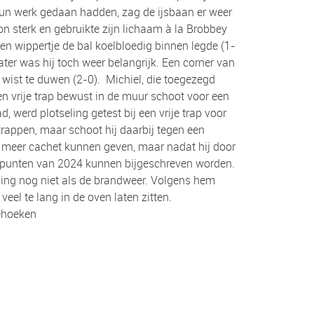
hun werk gedaan hadden, zag de ijsbaan er weer
on sterk en gebruikte zijn lichaam à la Brobbey
een wippertje de bal koelbloedig binnen legde (1-
ater was hij toch weer belangrijk. Een corner van
 wist te duwen (2-0). Michiel, die toegezegd
n vrije trap bewust in de muur schoot voor een
d, werd plotseling getest bij een vrije trap voor
rappen, maar schoot hij daarbij tegen een
og meer cachet kunnen geven, maar nadat hij door
ie punten van 2024 kunnen bijgeschreven worden.
 ging nog niet als de brandweer. Volgens hem
eel te lang in de oven laten zitten.
iehoeken