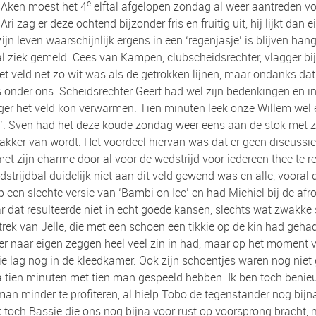
e
 Aken moest het 4
elftal afgelopen zondag al weer aantreden vo
 zag er deze ochtend bijzonder fris en fruitig uit, hij lijkt dan e
 zijn leven waarschijnlijk ergens in een ‘regenjasje’ is blijven 
 ziek gemeld. Cees van Kampen, clubscheidsrechter, vlagger bij 
t veld net zo wit was als de getrokken lijnen, maar ondanks dat d
 onder ons. Scheidsrechter Geert had wel zijn bedenkingen en in 
er het veld kon verwarmen. Tien minuten leek onze Willem wel er
’. Sven had het deze koude zondag weer eens aan de stok met zi
 wakker van wordt. Het voordeel hiervan was dat er geen discuss
t zijn charme door al voor de wedstrijd voor iedereen thee te re
dstrijdbal duidelijk niet aan dit veld gewend was en alle, vooral 
p een slechte versie van ‘Bambi on Ice’ en had Michiel bij de af
r dat resulteerde niet in echt goede kansen, slechts wat zwakke
ek van Jelle, die met een schoen een tikkie op de kin had gehad
r naar eigen zeggen heel veel zin in had, maar op het moment van
die lag nog in de kleedkamer. Ook zijn schoentjes waren nog niet
a tien minuten met tien man gespeeld hebben. Ik ben toch benieuwd
an minder te profiteren, al hielp Tobo de tegenstander nog bij
k toch Bassie die ons nog bijna voor rust op voorsprong bracht, ma