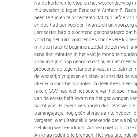
Na de korte winterstop en het weekendje weg in
thuiswedstrijd tegen Eendracht Arnhem 5. Baco Ari
heen te zijn en te accepteren dat zijn liefde van
en dus had aanvoerder Twan zich uit voorzorg al
ijsmeester, had die ochtend geconstateerd dat he
vond hij het ruim voldoende voor de vele kluners
minuten later te beginnen, zodat de zon wat lang
eens tien minuten in het veld je mond te houden
vaak in zijn slaap gehoord dat hij er niet meer
probeerde de tegenstander alvast in te palmen me
de wedstrijd vrijgeven en bleek al snel dat de we
allerlei komische capriolen, zo leek Kees meer o
raken. GSV had wel het betere van het spel, maa
van de eerste helft kwam na het gedwongen vertr
nacht was. Hij werd vervangen door Bassie, die e
trainingsjasje, nog géén shirtje aan te hebben, 
vergeten, wat uiteindelijk betekende dat we bijn
Gelukkig wist Eendracht Arnhem niet van onze m
Ari knap redding te brengen. Het was uiteindelij