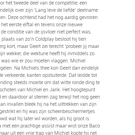
or het tweede deel van de competitie, een
indelijk over zijn ‘Lang leve de liefde’ deelname
hangen. Deze ochtend had het nog aardig gevroren
het eerste elftal en tevens onze nieuwe
e conditie van de ijsvloer niet perfect was,
plaats van zo’n Coldplay besloot hij tien
g kort, maar Geert zei terecht ‘probeer jij maar
jn wekker, die wektune heeft hij inmiddels zo
ie was wie er zou moeten vlaggen. Michiel
gelen. Na Michiels thee kon Geert dan eindelijk
de verkeerde, kanten opstuiterde. Dat leidde tot
ronding steeds moeite om dat witte ronde ding te
 schoten van Michiel en Jarik. Het hoogtepunt
 en daardoor al sterren zag terwijl het nog geen
 invallen bleek hij na het uittrekken van zijn
 gestrikt en hij was zijn scheenbeschermertjes
 wat hij later wil worden, als hij groot is.
na met een prachtige assist maar wist onze Baco
ar uit een vrije trap van Michiel kopte hij net