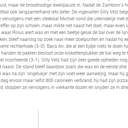
 rust, maar de broodnodige dweilpauze in. Nadat de Zamboni’s 
etbal ook langzamerhand iets beter. De ingevallen Silly Velz beg
e vervolgens met een steekbal Michiel vond die uiteindelijk met 
reffer op zijn schoen, maar mikte net naast het doel, maar even l
aar Rinus alert was en met een beetje geluk de bal over de lijn
en, bleef naarstig op zoek naar meer doelpunten en nadat hij ee
erre rechterhoek (3-0). Baco Ari, die al een tijdje niets te doen ha
 handen te pakken besloot onze krokettenplukker de bal weg te t
el ricocheerde (3-1). Silly Velz had zijn zeer goede optreden n
 naast. De stand bleef daardoor zoals die was en de eerste dr
 was na zijn ‘ongelukje’ met zijn voet weer aanwezig, maar hij
ag ervoor maar liefst 800 calorieën verbrand, hij had zijn pizza v
, stoppen ze vervolgens in vierkante dozen en snijden ze in dr