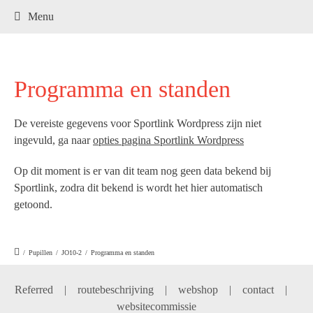
.
Menu
Programma en standen
De vereiste gegevens voor Sportlink Wordpress zijn niet
ingevuld, ga naar
opties pagina Sportlink Wordpress
Op dit moment is er van dit team nog geen data bekend bij
Sportlink, zodra dit bekend is wordt het hier automatisch
getoond.
/
Pupillen
/
JO10-2
/
Programma en standen
Referred
|
routebeschrijving
|
webshop
|
contact
|
websitecommissie