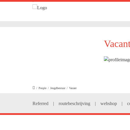
.
Vacan
/
People
/
Jeugdbestuur
/
Vacant
Referred
|
routebeschrijving
|
webshop
|
c