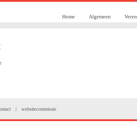
Home
Algemeen
Veren
t
ontact
|
websitecommissie