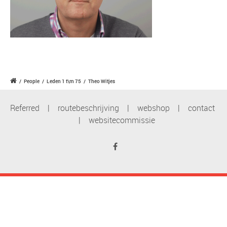
/
People
/
Leden 1 t\m 75
/
Theo Witjes
Referred
|
routebeschrijving
|
webshop
|
contact
|
websitecommissie