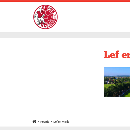
.
Lef e
/
People
/
Lef en Maris