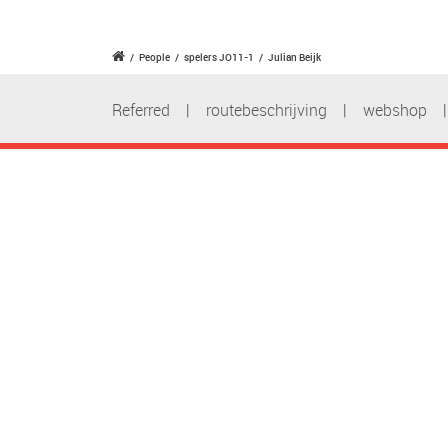
/
People
/
spelers JO11-1
/
Julian Beijk
Referred
|
routebeschrijving
|
webshop