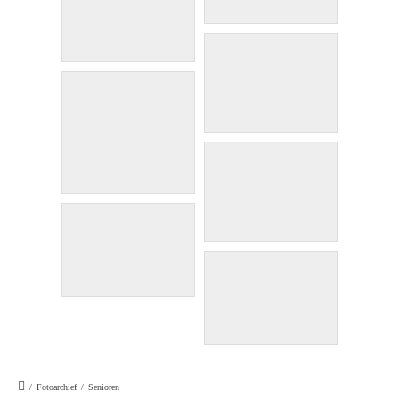
/
Fotoarchief
/
Senioren