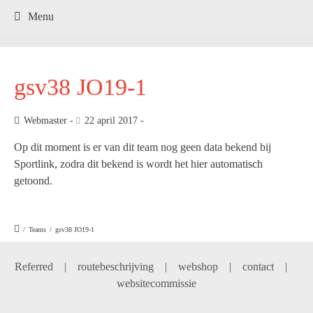
.
Menu
gsv38 JO19-1
Webmaster
22 april 2017
Op dit moment is er van dit team nog geen data bekend bij
Sportlink, zodra dit bekend is wordt het hier automatisch
getoond.
/
Teams
/
gsv38 JO19-1
Referred
|
routebeschrijving
|
webshop
|
contact
|
websitecommissie